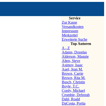
Service
Zur Kasse
Versandkosten
Impressum
Merkzettel
Erweiterte Suche
Top Autoren
A - Z
Adams, Douglas
Alderson, Maggie
Alten, Steve
Asimov, Isaac
Auel, Jean M.
Brown, Carrie
Brown, Rita M.
Busch, Christin
Boyle, T.C.
Cordy, Michael
Crombie, Deborah
Dahl, Roald
DaCosta, Portia