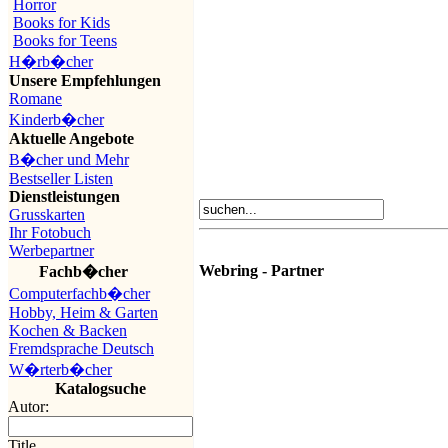
Horror
Books for Kids
Books for Teens
H�rb�cher
Unsere Empfehlungen
Romane
Kinderb�cher
Aktuelle Angebote
B�cher und Mehr
Bestseller Listen
Dienstleistungen
Grusskarten
Ihr Fotobuch
Werbepartner
Webring - Partner
Fachb�cher
Computerfachb�cher
Hobby, Heim & Garten
Kochen & Backen
Fremdsprache Deutsch
W�rterb�cher
Katalogsuche
Autor:
Title