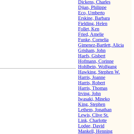
Dickens, Charles
Djian, Philippe
Eco, Umberto
Erskine, Barbara
Fielding, Helen
Follet, Ken
Fried, Amelie
Funke, Cornelia
Gimenez-Bartlett, Alicia
Grisham, John
Haefs, Gisbert
Hofmann, Corinne
Hohlbein, Wolfgang
Hawking, Stephen W.
Harris, Joanne
Harris, Robert
Harris, Thomas
Irving, John
Iwasaki, Mineko
King, Stephen
Lethem, Jonathan
Lewis, Clive St.
Link, Charlotte
Lodge, David
Mankell, Henning