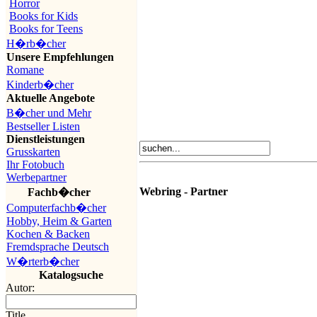
Horror
Books for Kids
Books for Teens
H�rb�cher
Unsere Empfehlungen
Romane
Kinderb�cher
Aktuelle Angebote
B�cher und Mehr
Bestseller Listen
Dienstleistungen
Grusskarten
Ihr Fotobuch
Werbepartner
Webring - Partner
Fachb�cher
Computerfachb�cher
Hobby, Heim & Garten
Kochen & Backen
Fremdsprache Deutsch
W�rterb�cher
Katalogsuche
Autor:
Title