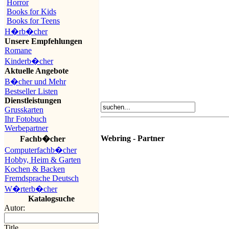
Horror
Books for Kids
Books for Teens
H�rb�cher
Unsere Empfehlungen
Romane
Kinderb�cher
Aktuelle Angebote
B�cher und Mehr
Bestseller Listen
Dienstleistungen
Grusskarten
Ihr Fotobuch
Werbepartner
Webring - Partner
Fachb�cher
Computerfachb�cher
Hobby, Heim & Garten
Kochen & Backen
Fremdsprache Deutsch
W�rterb�cher
Katalogsuche
Autor:
Title